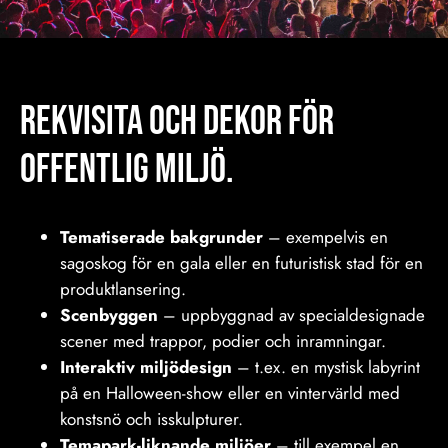
REKVISITA och Dekor för
offentlig miljö.
Tematiserade bakgrunder
– exempelvis en
sagoskog för en gala eller en futuristisk stad för en
produktlansering.
Scenbyggen
– uppbyggnad av specialdesignade
scener med trappor, podier och inramningar.
Interaktiv miljödesign
– t.ex. en mystisk labyrint
på en Halloween-show eller en vintervärld med
konstsnö och isskulpturer.
Temapark-liknande miljöer
– till exempel en