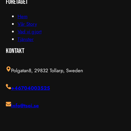
företaget
Hem
Vår Story
Vad vi gjort
Tjänster
Kontakt
Polgatan8, 29832 Tollarp, Sweden
+46704003525
info@tsoi.se