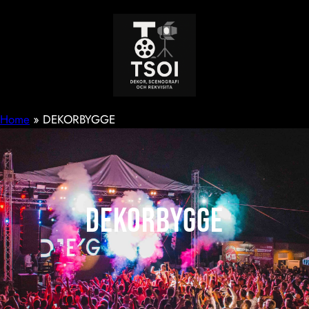
Hoppa
till
innehåll
Home
»
DEKORBYGGE
DEKORBYGGE