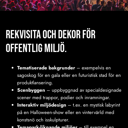
REKVISITA och Dekor för
offentlig miljö.
Tematiserade bakgrunder
– exempelvis en
sagoskog för en gala eller en futuristisk stad för en
produktlansering.
Scenbyggen
– uppbyggnad av specialdesignade
scener med trappor, podier och inramningar.
Interaktiv miljödesign
– t.ex. en mystisk labyrint
på en Halloween-show eller en vintervärld med
konstsnö och isskulpturer.
Temapark-liknande miljöer
– till exempel en