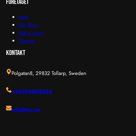
företaget
Hem
Vår Story
Vad vi gjort
Tjänster
Kontakt
Polgatan8, 29832 Tollarp, Sweden
+46704003525
info@tsoi.se