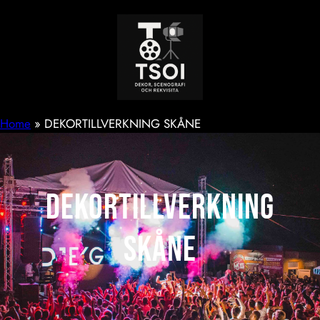
Hoppa
till
innehåll
Home
»
DEKORTILLVERKNING SKÅNE
DEKORTILLVERKNING
SKÅNE