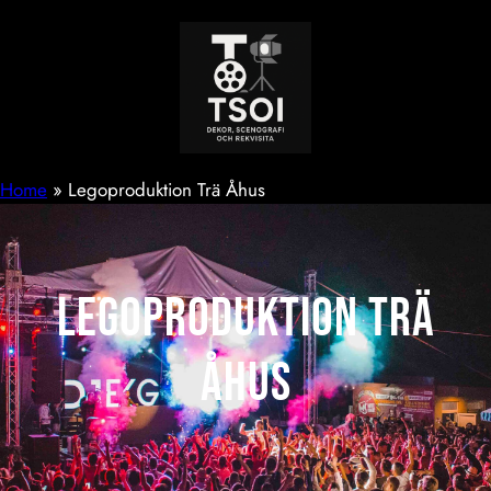
Hoppa
till
innehåll
Home
»
Legoproduktion Trä Åhus
Legoproduktion Trä
Åhus