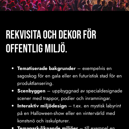
REKVISITA och Dekor för
offentlig miljö.
Tematiserade bakgrunder
– exempelvis en
sagoskog för en gala eller en futuristisk stad för en
produktlansering.
Scenbyggen
– uppbyggnad av specialdesignade
scener med trappor, podier och inramningar.
Interaktiv miljödesign
– t.ex. en mystisk labyrint
på en Halloween-show eller en vintervärld med
konstsnö och isskulpturer.
Temapark-liknande miljöer
– till exempel en