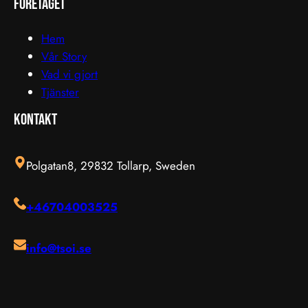
företaget
Hem
Vår Story
Vad vi gjort
Tjänster
Kontakt
Polgatan8, 29832 Tollarp, Sweden
+46704003525
info@tsoi.se