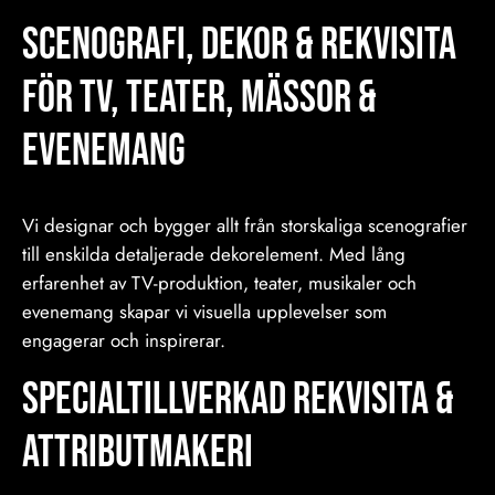
Scenografi, Dekor & Rekvisita
för TV, Teater, Mässor &
Evenemang
Vi designar och bygger allt från storskaliga scenografier
till enskilda detaljerade dekorelement. Med lång
erfarenhet av TV-produktion, teater, musikaler och
evenemang skapar vi visuella upplevelser som
engagerar och inspirerar.
Specialtillverkad Rekvisita &
Attributmakeri