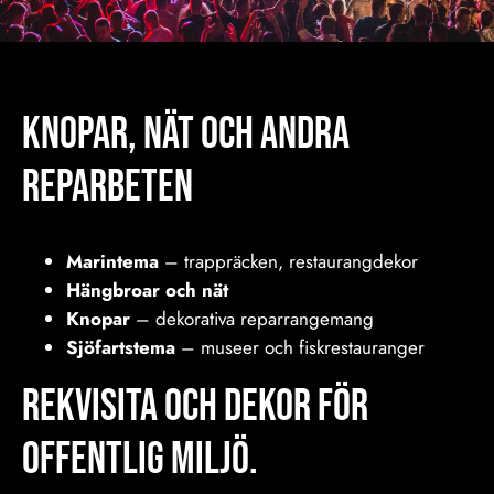
Knopar, nät och andra
reparbeten
Marintema
– trappräcken, restaurangdekor
Hängbroar och nät
Knopar
– dekorativa reparrangemang
Sjöfartstema
– museer och fiskrestauranger
REKVISITA och Dekor för
offentlig miljö.