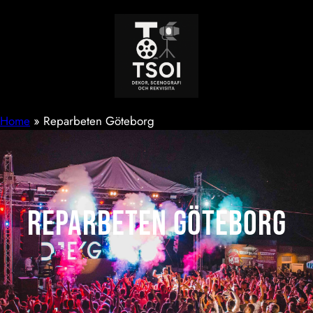
Hoppa
till
innehåll
Home
»
Reparbeten Göteborg
Reparbeten Göteborg