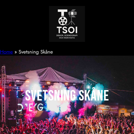
Hoppa
till
innehåll
Home
»
Svetsning Skåne
Svetsning Skåne