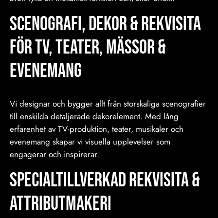
Scenografi, Dekor & Rekvisita
för TV, Teater, Mässor &
Evenemang
Vi designar och bygger allt från storskaliga scenografier
till enskilda detaljerade dekorelement. Med lång
erfarenhet av TV-produktion, teater, musikaler och
evenemang skapar vi visuella upplevelser som
engagerar och inspirerar.
Specialtillverkad Rekvisita &
Attributmakeri